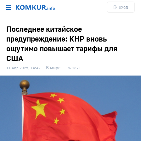
☰
Вход
Последнее китайское
предупреждение: КНР вновь
ощутимо повышает тарифы для
США
В мире
11 Апр 2025, 14:42
1871