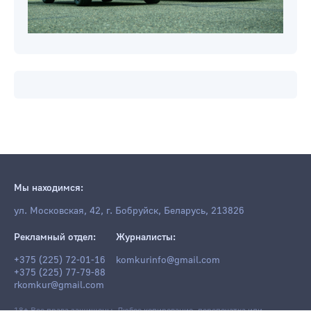
Мы находимся:
ул. Московская, 42, г. Бобруйск, Беларусь, 213826
Рекламный отдел:
Журналисты:
+375 (225) 72-01-16
komkurinfo@gmail.com
+375 (225) 77-79-88
rkomkur@gmail.com
18+ Все права защищены. Любое копирование, перепечатка или