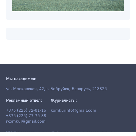
Мы находимся:
ул. Московская, 42, г. Бобруйск, Беларусь, 213826
Рекламный отдел:
Журналисты:
+375 (225) 72-01-16
komkurinfo@gmail.com
+375 (225) 77-79-88
rkomkur@gmail.com
18+ Все права защищены. Любое копирование, перепечатка или