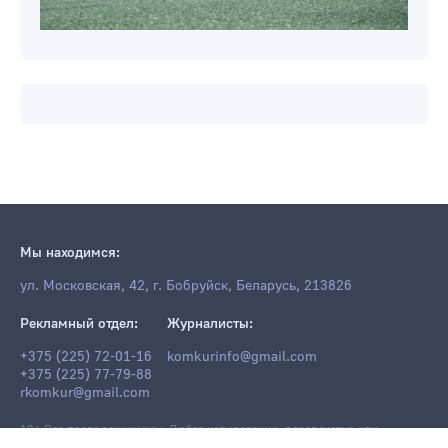
Мы находимся:
ул. Московская, 42, г. Бобруйск, Беларусь, 213826
Рекламный отдел:
Журналисты:
+375 (225) 72-01-16
komkurinfo@gmail.com
+375 (225) 77-79-88
rkomkur@gmail.com
18+ Все права защищены. Любое копирование, перепечатка или
последующее распространение информации и материалов
komkur.info
,