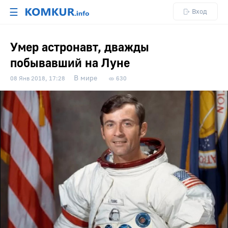
☰
Вход
Умер астронавт, дважды
побывавший на Луне
В мире
08 Янв 2018, 17:28
630