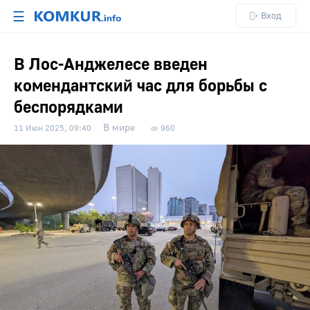
☰
Вход
В Лос-Анджелесе введен
комендантский час для борьбы с
беспорядками
В мире
11 Июн 2025, 09:40
960