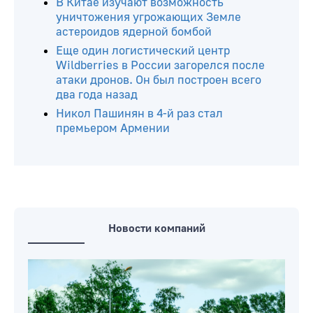
Wildberries начала выдавать
продавцам справки о повреждении
товаров в результате обстоятельств
непреодолимой силы
Латвия возобновила оформление
транспорта на границе с Беларусью
В Китае изучают возможность
уничтожения угрожающих Земле
астероидов ядерной бомбой
Еще один логистический центр
Wildberries в России загорелся после
атаки дронов. Он был построен всего
два года назад
Никол Пашинян в 4-й раз стал
премьером Армении