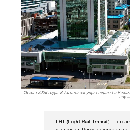
16 мая 2026 года. В Астане запущен первый в Каза
служ
LRT (Light Rail Transit)
– это ле
и трамвая. Поезда движутся по