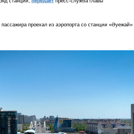
 ряд станций,
передает
пресс-служба главы
о пассажира проехал из аэропорта со станции «Әуежай»