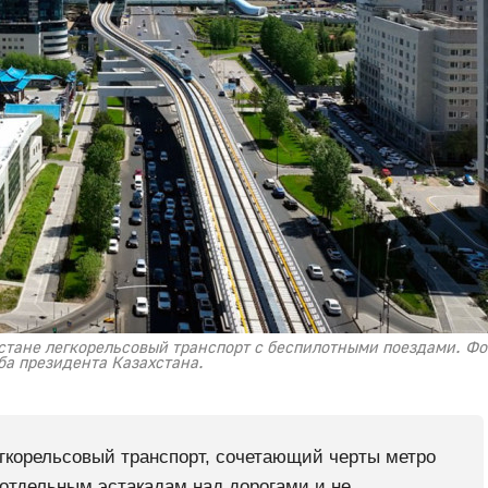
хстане легкорельсовый транспорт с беспилотными поездами. Фот
ба президента Казахстана.
гкорельсовый транспорт, сочетающий черты метро
 отдельным эстакадам над дорогами и не