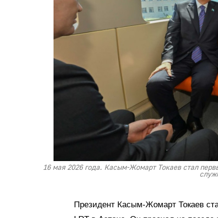
16 мая 2026 года. Касым-Жомарт Токаев стал перв
служ
Президент Касым-Жомарт Токаев ст