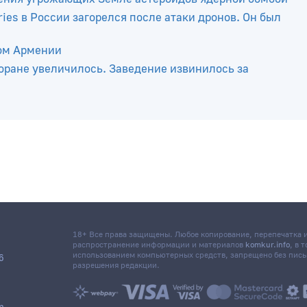
порта на границе с Беларусью
ения угрожающих Земле астероидов ядерной бомбой
ies в России загорелся после атаки дронов. Он был
ром Армении
оране увеличилось. Заведение извинилось за
18+ Все права защищены. Любое копирование, перепечатка
распространение информации и материалов
komkur.info
, в 