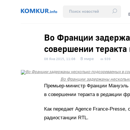
Во Франции задержа
совершении теракта 
В мире
08 Янв 2015, 11:08
939
Во Франции задержаны несколько
Премьер-министр Франции Мануэль В
в совершении теракта в редакции фр
Как передает Agence France-Presse,
радиостанции RTL.