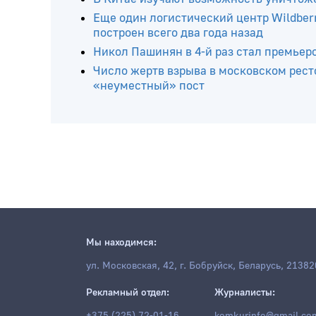
Читайте ещё
Латвия возобновила оформление транс
В Китае изучают возможность уничтож
Еще один логистический центр Wildberr
построен всего два года назад
Никол Пашинян в 4-й раз стал премье
Число жертв взрыва в московском рест
«неуместный» пост
Мы находимся: