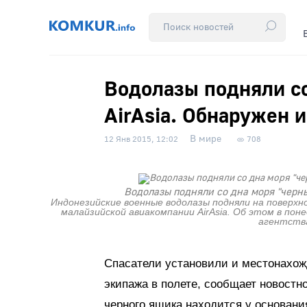
Водолазы подняли со
AirAsia. Обнаружен 
В мире
12 Янв 2015, 12:02
708
Водолазы подняли со дна моря "черн
Индонезийские военные водолазы подняли на поверхн
малайзийской авиакомпании AirAsia. Об этом в пон
агентства
Спасатели установили и местонахож
экипажа в полете, сообщает новостн
черного ящика находится у основани