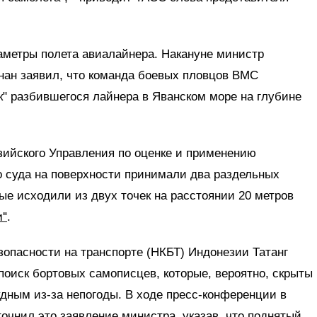
метры полета авиалайнера. Накануне министр
нан заявил, что команда боевых пловцов ВМС
" разбившегося лайнера в Яванском море на глубине
зийского Управления по оценке и применению
о суда на поверхности принимали два раздельных
ые исходили из двух точек на расстоянии 20 метров
и"
.
зопасности на транспорте (НКБТ) Индонезии Татанг
 поиск бортовых самописцев, которые, вероятно, скрыты
удным из-за непогоды. В ходе пресс-конференции в
очнил это заявление министра, указав, что поднятый