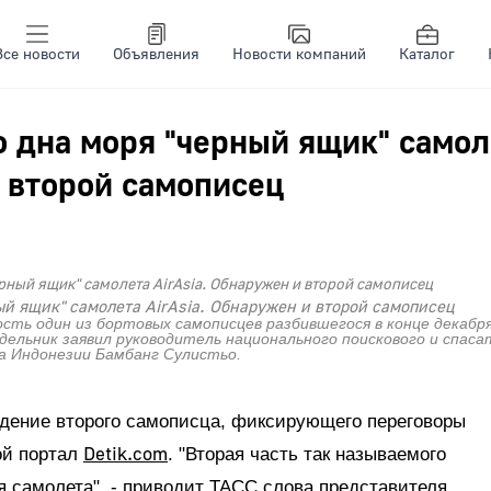
Все новости
Объявления
Новости компаний
Каталог
 дна моря "черный ящик" самол
и второй самописец
ый ящик" самолета AirAsia. Обнаружен и второй самописец
ость один из бортовых самописцев разбившегося в конце декабр
едельник заявил руководитель национального поискового и спас
 Индонезии Бамбанг Сулистьо.
дение второго самописца, фиксирующего переговоры
Detik.com
ой портал
. "Вторая часть так называемого
я самолета", - приводит ТАСС слова представителя