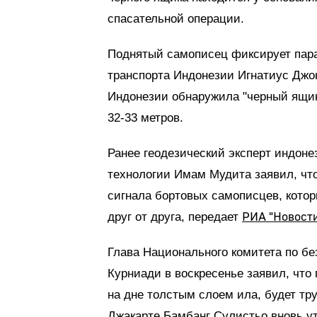
спасательной операции.
Поднятый самописец фиксирует пара
транспорта Индонезии Игнатиус Джо
Индонезии обнаружила "черный ящик
32-33 метров.
Ранее геодезический эксперт индоне
технологии Имам Мудита заявил, чт
сигнала бортовых самописцев, котор
РИА "Новост
друг от друга, передает
Глава Национального комитета по бе
Курниади в воскресенье заявил, что
на дне толстым слоем ила, будет тр
Джакарте Бамбанг Сулистьо вновь ут