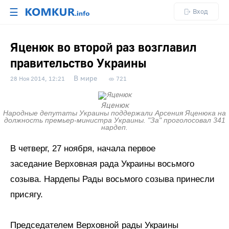
☰
Вход
Яценюк во второй раз возглавил
правительство Украины
В мире
28 Ноя 2014, 12:21
721
Яценюк
Народные депутаты Украины поддержали Арсения Яценюка на
должность премьер-министра Украины. "За" проголосовал 341
нардеп.
В четверг, 27 ноября, начала первое
заседание Верховная рада Украины восьмого
созыва. Нардепы Рады восьмого созыва принесли
присягу.
Председателем Верховной рады Украины