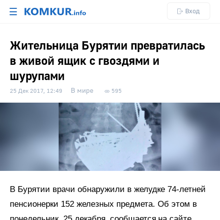
☰
Вход
Жительница Бурятии превратилась
в живой ящик с гвоздями и
шурупами
В мире
25 Дек 2017, 12:49
595
В Бурятии врачи обнаружили в желудке 74-летней
пенсионерки 152 железных предмета. Об этом в
понедельник, 25 декабря,
сообщается
на сайте