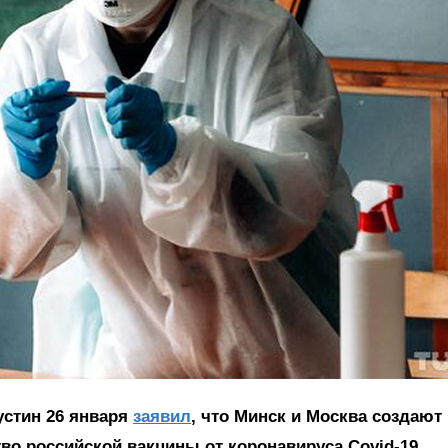
стин 26 января
заявил
, что Минск и Москва создают
во российской вакцины от коронавируса Covid-19.