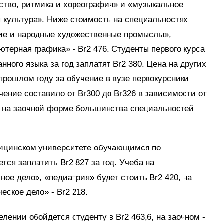
ство, ритмика и хореография» и «музыкальное
 культура». Ниже стоимость на специальностях
ние и народные художественные промыслы»,
ютерная графика» - Br2 476. Студенты первого курса
ного языка за год заплатят Br2 380. Цена на других
 прошлом году за обучение в вузе первокурсники
ичение составило от Br300 до Br326 в зависимости от
 на заочной форме большинства специальностей
дицинском университете обучающимся по
тся заплатить Br2 827 за год. Учеба на
ое дело», «педиатрия» будет стоить Br2 420, на
ское дело» - Br2 218.
лении обойдется студенту в Br2 463,6, на заочном -