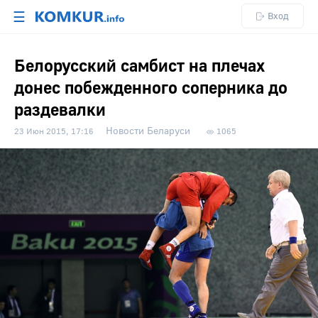
☰
Вход
Белорусский самбист на плечах
донес побежденного соперника до
раздевалки
Новости Беларуси
23 Июн 2015, 17:16
1065