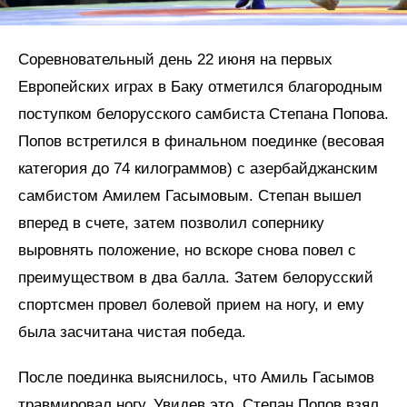
Соревновательный день 22 июня на первых
Европейских играх в Баку отметился благородным
поступком белорусского самбиста Степана Попова.
Попов встретился в финальном поединке (весовая
категория до 74 килограммов) с азербайджанским
самбистом Амилем Гасымовым. Степан вышел
вперед в счете, затем позволил сопернику
выровнять положение, но вскоре снова повел с
преимуществом в два балла. Затем белорусский
спортсмен провел болевой прием на ногу, и ему
была засчитана чистая победа.
После поединка выяснилось, что Амиль Гасымов
травмировал ногу. Увидев это, Степан Попов взял