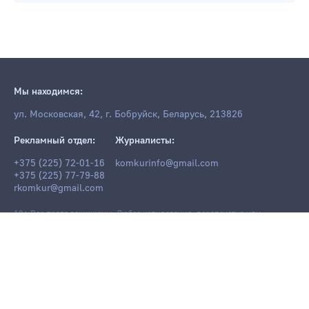
Мы находимся:
ул. Московская, 42, г. Бобруйск, Беларусь, 213826
Рекламный отдел:
Журналисты:
+375 (225) 72-01-16
komkurinfo@gmail.com
+375 (225) 77-79-88
rkomkur@gmail.com
18+ Все права защищены. Любое копирование, перепечатка или
последующее распространение информации и материалов
komkur.info
,
в том числе с использованием компьютерных средств, запрещено без
письменного разрешения редакции.