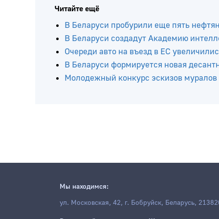
Читайте ещё
В Беларуси пробурили еще пять нефтя
В Беларуси создадут Академию интелл
Очереди авто на въезд в ЕС увеличилис
В Беларуси формируется новая десант
Молодежный конкурс эскизов муралов