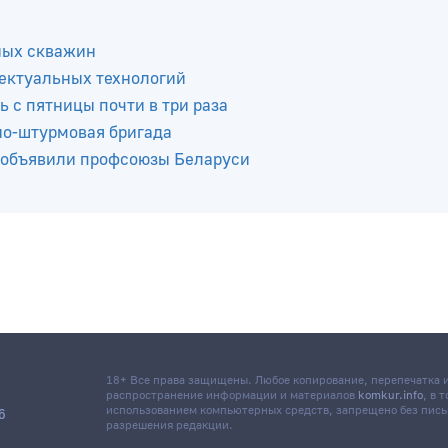
ных скважин
ектуальных технологий
ь с пятницы почти в три раза
но-штурмовая бригада
 объявили профсоюзы Беларуси