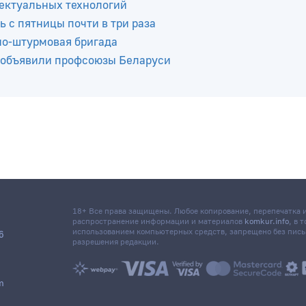
ектуальных технологий
ь с пятницы почти в три раза
но-штурмовая бригада
 объявили профсоюзы Беларуси
18+ Все права защищены. Любое копирование, перепечатка
распространение информации и материалов
komkur.info
, в 
использованием компьютерных средств, запрещено без пис
6
разрешения редакции.
m