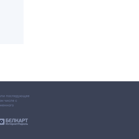
 или последующее
том числе с
ьменного