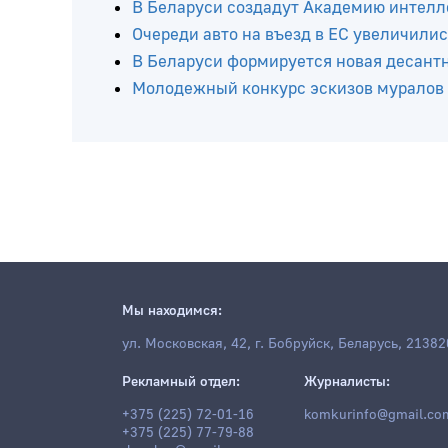
В Беларуси создадут Академию интелл
Очереди авто на въезд в ЕС увеличилис
В Беларуси формируется новая десант
Молодежный конкурс эскизов муралов
Мы находимся:
ул. Московская, 42, г. Бобруйск, Беларусь, 21382
Рекламный отдел:
Журналисты:
+375 (225) 72-01-16
komkurinfo@gmail.co
+375 (225) 77-79-88