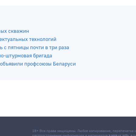
ных скважин
ектуальных технологий
ь с пятницы почти в три раза
но-штурмовая бригада
 объявили профсоюзы Беларуси
18+ Все права защищены. Любое копирование, перепечатка
распространение информации и материалов
komkur.info
, в 