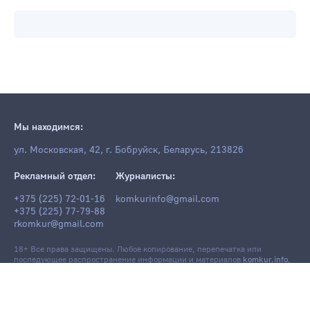
Мы находимся:
ул. Московская, 42, г. Бобруйск, Беларусь, 213826
Рекламный отдел:
Журналисты:
+375 (225) 72-01-16
komkurinfo@gmail.com
+375 (225) 77-79-88
rkomkur@gmail.com
18+ Все права защищены. Любое копирование, перепечатка или
последующее распространение информации и материалов
komkur.info
,
в том числе с использованием компьютерных средств, запрещено без
письменного разрешения редакции.