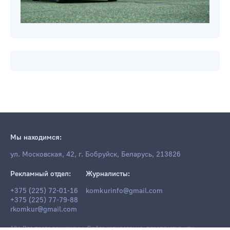
Мы находимся:
ул. Московская, 42, г. Бобруйск, Беларусь, 213826
Рекламный отдел:
Журналисты:
+375 (225) 72-01-16
komkurinfo@gmail.com
+375 (225) 77-79-88
rkomkur@gmail.com
18+ Все права защищены. Любое копирование, перепечатка или