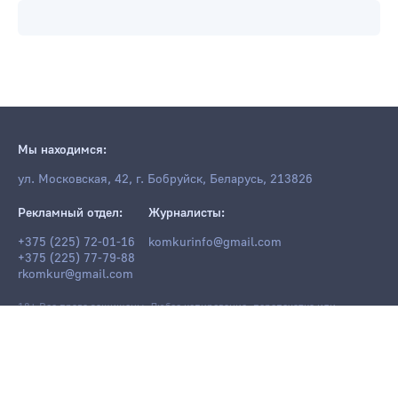
Мы находимся:
ул. Московская, 42, г. Бобруйск, Беларусь, 213826
Рекламный отдел:
Журналисты:
+375 (225) 72-01-16
komkurinfo@gmail.com
+375 (225) 77-79-88
rkomkur@gmail.com
18+ Все права защищены. Любое копирование, перепечатка или
последующее распространение информации и материалов
komkur.info
,
в том числе с использованием компьютерных средств, запрещено без
письменного разрешения редакции.