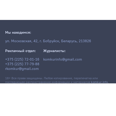
Мы находимся:
ул. Московская, 42, г. Бобруйск, Беларусь, 213826
Рекламный отдел:
Журналисты:
+375 (225) 72-01-16
komkurinfo@gmail.com
+375 (225) 77-79-88
rkomkur@gmail.com
18+ Все права защищены. Любое копирование, перепечатка или
последующее распространение информации и материалов
komkur.info
,
в том числе с использованием компьютерных средств, запрещено без
письменного разрешения редакции.