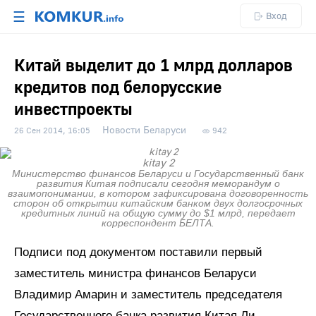
☰
Вход
Китай выделит до 1 млрд долларов
кредитов под белорусские
инвестпроекты
Новости Беларуси
26 Сен 2014, 16:05
942
kitay 2
Министерство финансов Беларуси и Государственный банк
развития Китая подписали сегодня меморандум о
взаимопонимании, в котором зафиксирована договоренность
сторон об открытии китайским банком двух долгосрочных
кредитных линий на общую сумму до $1 млрд, передает
корреспондент БЕЛТА.
Подписи под документом поставили первый
заместитель министра финансов Беларуси
Владимир Амарин и заместитель председателя
Государственного банка развития Китая Ли