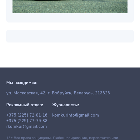
Мы находимся:
ул. Московская, 42, г. Бобруйск, Беларусь, 213826
Рекламный отдел:
Журналисты:
+375 (225) 72-01-16
komkurinfo@gmail.com
+375 (225) 77-79-88
rkomkur@gmail.com
18+ Все права защищены. Любое копирование, перепечатка или