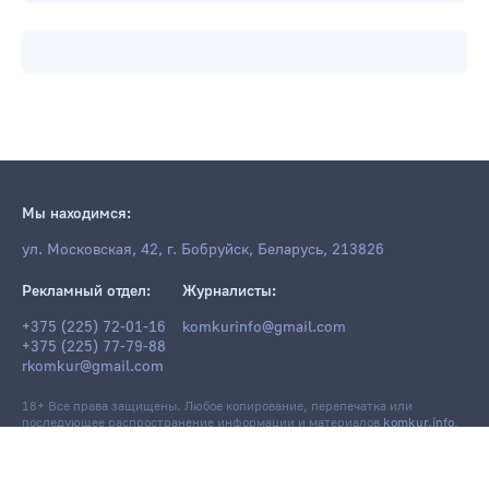
Мы находимся:
ул. Московская, 42, г. Бобруйск, Беларусь, 213826
Рекламный отдел:
Журналисты:
+375 (225) 72-01-16
komkurinfo@gmail.com
+375 (225) 77-79-88
rkomkur@gmail.com
18+ Все права защищены. Любое копирование, перепечатка или
последующее распространение информации и материалов
komkur.info
,
в том числе с использованием компьютерных средств, запрещено без
письменного разрешения редакции.