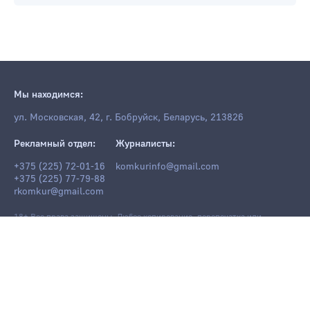
Мы находимся:
ул. Московская, 42, г. Бобруйск, Беларусь, 213826
Рекламный отдел:
Журналисты:
+375 (225) 72-01-16
komkurinfo@gmail.com
+375 (225) 77-79-88
rkomkur@gmail.com
18+ Все права защищены. Любое копирование, перепечатка или
последующее распространение информации и материалов
komkur.info
,
в том числе с использованием компьютерных средств, запрещено без
письменного разрешения редакции.