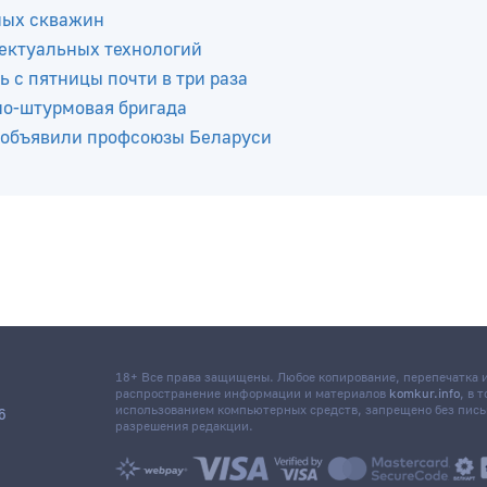
ных скважин
ектуальных технологий
ь с пятницы почти в три раза
но-штурмовая бригада
 объявили профсоюзы Беларуси
18+ Все права защищены. Любое копирование, перепечатка
распространение информации и материалов
komkur.info
, в 