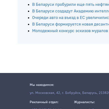
Читайте ещё
В Беларуси пробурили еще пять нефтя
В Беларуси создадут Академию интелл
Очереди авто на въезд в ЕС увеличилис
В Беларуси формируется новая десант
Молодежный конкурс эскизов муралов
Мы находимся: