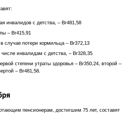
авят:
я инвалидов с детства, – Br481,58
пы – Br415,91
в случае потери кормильца – Br372,13
 числе инвалидам с детства, – Br328,35
ервой степени утраты здоровья – Br350,24, второй –
вертой – Br481,58.
бря
ботающим пенсионерам, достигшим 75 лет, составят