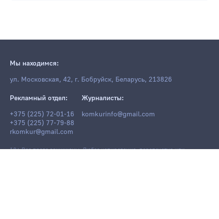
Мы находимся:
ул. Московская, 42, г. Бобруйск, Беларусь, 213826
Рекламный отдел:
Журналисты:
+375 (225) 72-01-16
komkurinfo@gmail.com
+375 (225) 77-79-88
rkomkur@gmail.com
18+ Все права защищены. Любое копирование, перепечатка или
последующее распространение информации и материалов
komkur.info
,
в том числе с использованием компьютерных средств, запрещено без
письменного разрешения редакции.