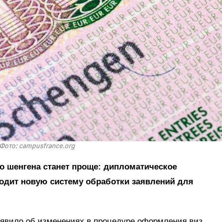
Фото: campusfrance.org
о шенгена станет проще: дипломатическое
водит новую систему обработки заявлений для
явило об изменениях в процедуре оформления виз,