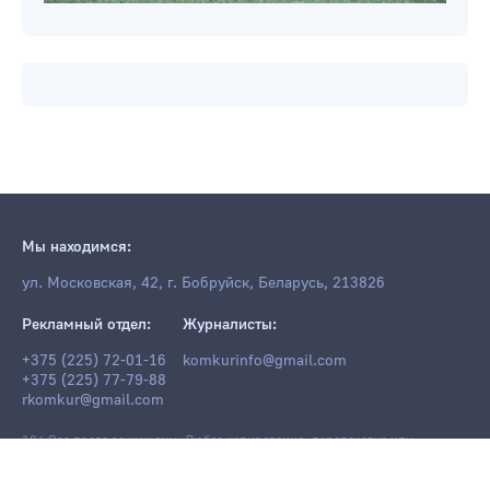
Мы находимся:
ул. Московская, 42, г. Бобруйск, Беларусь, 213826
Рекламный отдел:
Журналисты:
+375 (225) 72-01-16
komkurinfo@gmail.com
+375 (225) 77-79-88
rkomkur@gmail.com
18+ Все права защищены. Любое копирование, перепечатка или
последующее распространение информации и материалов
komkur.info
,
в том числе с использованием компьютерных средств, запрещено без
письменного разрешения редакции.