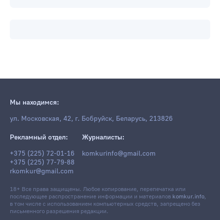
Мы находимся:
ул. Московская, 42, г. Бобруйск, Беларусь, 213826
Рекламный отдел:
Журналисты:
+375 (225) 72-01-16
komkurinfo@gmail.com
+375 (225) 77-79-88
rkomkur@gmail.com
18+ Все права защищены. Любое копирование, перепечатка или
последующее распространение информации и материалов
komkur.info
,
в том числе с использованием компьютерных средств, запрещено без
письменного разрешения редакции.