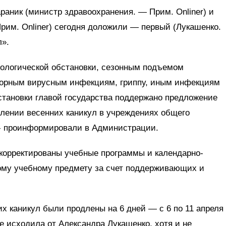
аник (министр здравоохранения. — Прим. Onliner) и
рим. Onliner) сегодня доложили — первый (Лукашенко.
л».
ологической обстановки, сезонным подъемом
торным вирусным инфекциям, гриппу, иным инфекциям
тановки главой государства поддержано предложение
лении весенних каникул в учреждениях общего
" - проинформировали в Администрации.
корректированы учебные программы и календарно-
ому учебному предмету за счет поддерживающих и
их каникул были продлены на 6 дней — с 6 по 11 апреля
е исходила от Александра Лукашенко, хотя и не