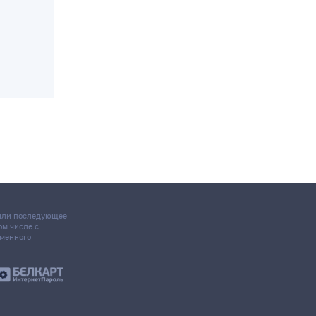
 или последующее
том числе с
ьменного