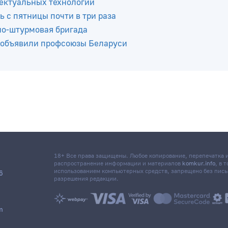
ных скважин
ектуальных технологий
ь с пятницы почти в три раза
но-штурмовая бригада
 объявили профсоюзы Беларуси
18+ Все права защищены. Любое копирование, перепечатка
распространение информации и материалов
komkur.info
, в 
использованием компьютерных средств, запрещено без пис
6
разрешения редакции.