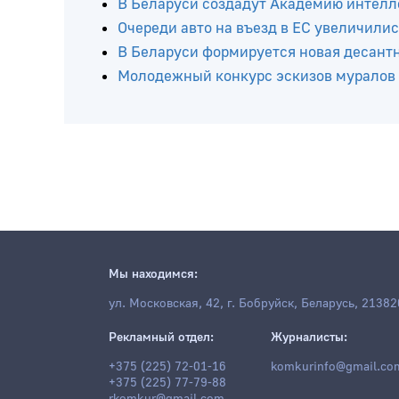
Читайте ещё
В Беларуси пробурили еще пять нефтя
В Беларуси создадут Академию интелл
Очереди авто на въезд в ЕС увеличилис
В Беларуси формируется новая десант
Молодежный конкурс эскизов муралов
Мы находимся:
ул. Московская, 42, г. Бобруйск, Беларусь, 21382