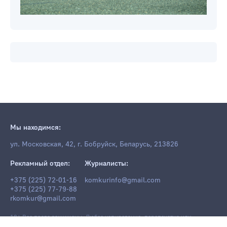
Мы находимся:
ул. Московская, 42, г. Бобруйск, Беларусь, 213826
Рекламный отдел:
Журналисты:
+375 (225) 72-01-16
komkurinfo@gmail.com
+375 (225) 77-79-88
rkomkur@gmail.com
18+ Все права защищены. Любое копирование, перепечатка или
последующее распространение информации и материалов
komkur.info
,