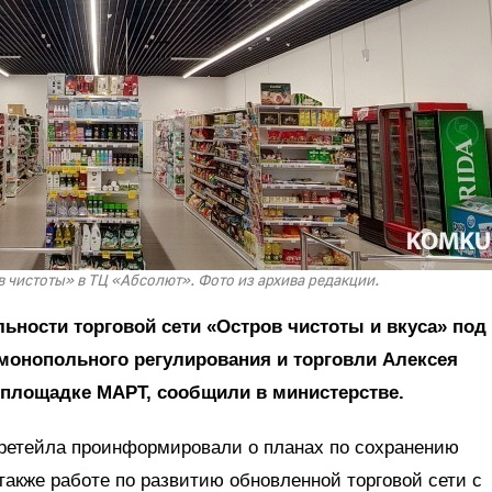
в чистоты» в ТЦ «Абсолют». Фото из архива редакции.
льности торговой сети «Остров чистоты и вкуса» под
монопольного регулирования и торговли Алексея
а площадке МАРТ, сообщили в министерстве.
ретейла проинформировали о планах по сохранению
также работе по развитию обновленной торговой сети с