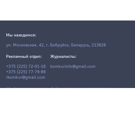
Мы находимся:
ул. Московская, 42, г. Бобруйск, Беларусь, 213826
Рекламный отдел:
Журналисты:
+375 (225) 72-01-16
komkurinfo@gmail.com
+375 (225) 77-79-88
rkomkur@gmail.com
18+ Все права защищены. Любое копирование, перепечатка или
последующее распространение информации и материалов
komkur.info
,
в том числе с использованием компьютерных средств, запрещено без
письменного разрешения редакции.