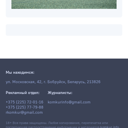
Мы находимся:
ул. Московская, 42, г. Бобруйск, Беларусь, 213826
Рекламный отдел:
Журналисты:
+375 (225) 72-01-16
komkurinfo@gmail.com
+375 (225) 77-79-88
rkomkur@gmail.com
18+ Все права защищены. Любое копирование, перепечатка или
последующее распространение информации и материалов
komkur.info
,