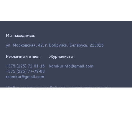
Мы находимся:
ул. Московская, 42, г. Бобруйск, Беларусь, 213826
Рекламный отдел:
Журналисты:
+375 (225) 72-01-16
komkurinfo@gmail.com
+375 (225) 77-79-88
rkomkur@gmail.com
18+ Все права защищены. Любое копирование, перепечатка или
последующее распространение информации и материалов
komkur.info
,
в том числе с использованием компьютерных средств, запрещено без
письменного разрешения редакции.