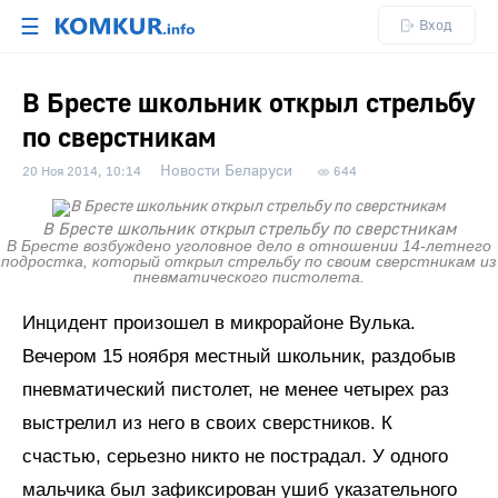
☰
Вход
В Бресте школьник открыл стрельбу
по сверстникам
Новости Беларуси
20 Ноя 2014, 10:14
644
В Бресте школьник открыл стрельбу по сверстникам
В Бресте возбуждено уголовное дело в отношении 14-летнего
подростка, который открыл стрельбу по своим сверстникам из
пневматического пистолета.
Инцидент произошел в микрорайоне Вулька.
Вечером 15 ноября местный школьник, раздобыв
пневматический пистолет, не менее четырех раз
выстрелил из него в своих сверстников. К
счастью, серьезно никто не пострадал. У одного
мальчика был зафиксирован ушиб указательного