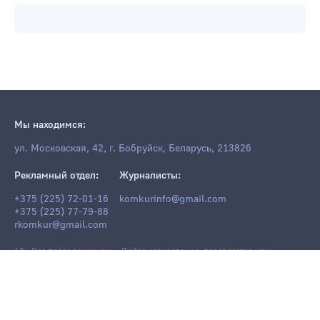
Мы находимся:
ул. Московская, 42, г. Бобруйск, Беларусь, 213826
Рекламный отдел:
Журналисты:
+375 (225) 72-01-16
komkurinfo@gmail.com
+375 (225) 77-79-88
rkomkur@gmail.com
18+ Все права защищены. Любое копирование, перепечатка или
последующее распространение информации и материалов
komkur.info
,
в том числе с использованием компьютерных средств, запрещено без
письменного разрешения редакции.