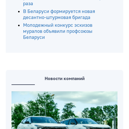
В Беларуси пробурили еще пять
нефтяных скважин
В Беларуси создадут Академию
интеллектуальных технологий
Очереди авто на въезд в ЕС
увеличились с пятницы почти в три
раза
В Беларуси формируется новая
десантно-штурмовая бригада
Молодежный конкурс эскизов
муралов объявили профсоюзы
Беларуси
Новости компаний