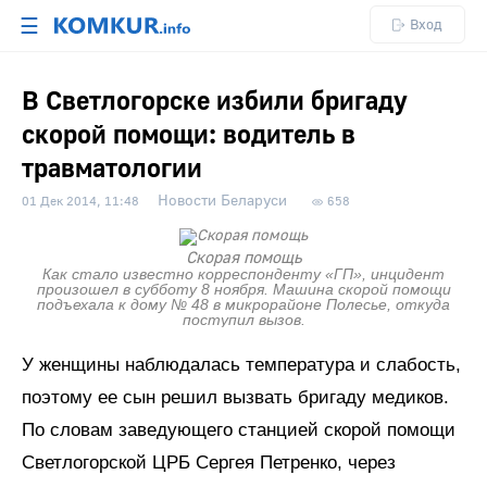
☰
Вход
В Светлогорске избили бригаду
скорой помощи: водитель в
травматологии
Новости Беларуси
01 Дек 2014, 11:48
658
Скорая помощь
Как стало известно корреспонденту «ГП», инцидент
произошел в субботу 8 ноября. Машина скорой помощи
подъехала к дому № 48 в микрорайоне Полесье, откуда
поступил вызов.
У женщины наблюдалась температура и слабость,
поэтому ее сын решил вызвать бригаду медиков.
По словам заведующего станцией скорой помощи
Светлогорской ЦРБ Сергея Петренко, через