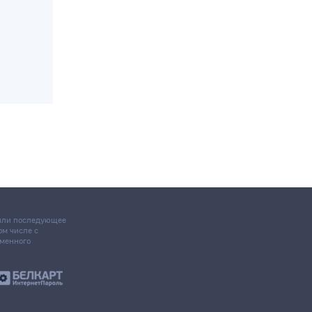
 или последующее
том числе с
ьменного