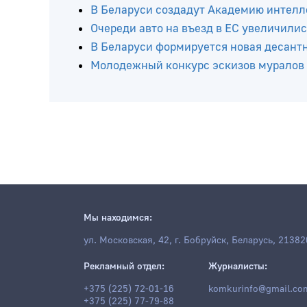
Читайте ещё
В Беларуси пробурили еще пять нефтя
В Беларуси создадут Академию интелл
Очереди авто на въезд в ЕС увеличилис
В Беларуси формируется новая десант
Молодежный конкурс эскизов муралов
Мы находимся:
ул. Московская, 42, г. Бобруйск, Беларусь, 21382