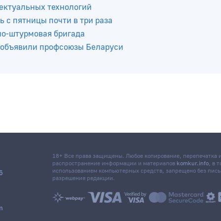
ных скважин
ектуальных технологий
ь с пятницы почти в три раза
но-штурмовая бригада
 объявили профсоюзы Беларуси
18+ Все права защищены. Любое копирование, перепечатка
распространение информации и материалов
komkur.info
, в 
использованием компьютерных средств, запрещено без пис
6
разрешения редакции.