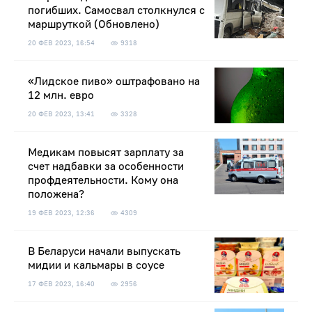
погибших. Самосвал столкнулся с
маршруткой (Обновлено)
20 ФЕВ 2023, 16:54
9318
«Лидское пиво» оштрафовано на
12 млн. евро
20 ФЕВ 2023, 13:41
3328
Медикам повысят зарплату за
счет надбавки за особенности
профдеятельности. Кому она
положена?
19 ФЕВ 2023, 12:36
4309
В Беларуси начали выпускать
мидии и кальмары в соусе
17 ФЕВ 2023, 16:40
2956