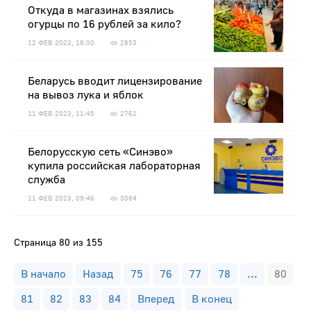
Откуда в магазинах взялись
огурцы по 16 рублей за кило?
12 ФЕВ 2023, 18:30
2853
Беларусь вводит лицензирование
на вывоз лука и яблок
11 ФЕВ 2023, 11:45
2762
Белорусскую сеть «Синэво»
купила российская лабораторная
служба
11 ФЕВ 2023, 09:46
3084
Страница 80 из 155
В начало
Назад
75
76
77
78
...
80
81
82
83
84
Вперед
В конец