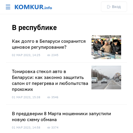
☰
Вход
В республике
Как долго в Беларуси сохранится
ценовое регулирование?
02 МАР 2023, 14:25
2345
Тонировка стекол авто в
Беларуси: как законно защитить
салон от перегрева и любопытства
прохожих
01 МАР 2023, 15:38
3546
В преддверии 8 Марта мошенники запустили
новую схему обмана
01 МАР 2023, 14:58
3374