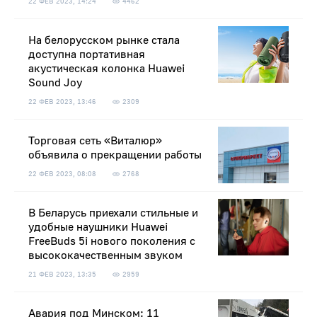
22 ФЕВ 2023, 14:24
4462
На белорусском рынке стала
доступна портативная
акустическая колонка Huawei
Sound Joy
22 ФЕВ 2023, 13:46
2309
Торговая сеть «Виталюр»
объявила о прекращении работы
22 ФЕВ 2023, 08:08
2768
В Беларусь приехали стильные и
удобные наушники Huawei
FreeBuds 5i нового поколения с
высококачественным звуком
21 ФЕВ 2023, 13:35
2959
Авария под Минском: 11