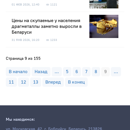
01 ФЕВ 2026, 12:40
1121
Цены на скупаемые у населения
драгметаллы заметно выросли в
Беларуси
31 ЯНВ 2026, 16:20
1233
Страница 9 из 155
В начало
Назад
...
5
6
7
8
9
...
11
12
13
Вперед
В конец
Мы находимся:
ул. Московская, 42, г. Бобруйск, Беларусь, 213826