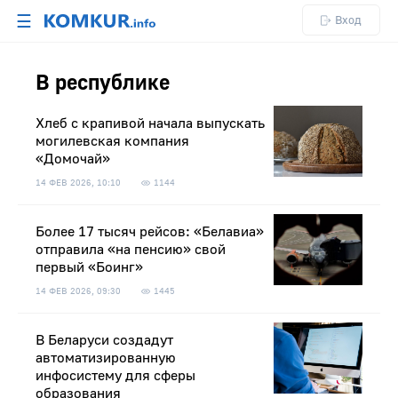
☰
Вход
В республике
Хлеб с крапивой начала выпускать
могилевская компания
«Домочай»
14 ФЕВ 2026, 10:10
1144
Более 17 тысяч рейсов: «Белавиа»
отправила «на пенсию» свой
первый «Боинг»
14 ФЕВ 2026, 09:30
1445
В Беларуси создадут
автоматизированную
инфосистему для сферы
образования