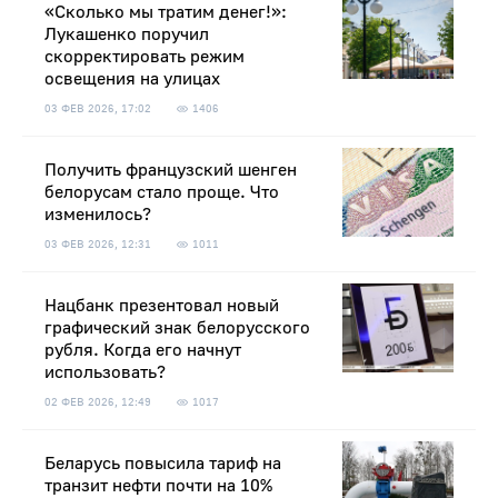
«Сколько мы тратим денег!»:
Лукашенко поручил
скорректировать режим
освещения на улицах
03 ФЕВ 2026, 17:02
1406
Получить французский шенген
белорусам стало проще. Что
изменилось?
03 ФЕВ 2026, 12:31
1011
Нацбанк презентовал новый
графический знак белорусского
рубля. Когда его начнут
использовать?
02 ФЕВ 2026, 12:49
1017
Беларусь повысила тариф на
транзит нефти почти на 10%