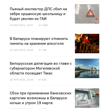
Пьяный инспектор ДПС сбил на
зебре оршанскую школьницу и
будет уволен из ГАИ
24 МАР 2016, 14:07
1586
В Беларуси планируют отменить
лимиты на хранение алкоголя
22 МАР 2016, 15:00
798
Белорусская делегация во главе с
губернатором Могилевской
области посещает Техас
18 МАР 2016, 16:38
928
Сбои при применении банковских
карточек возможны в Беларуси
ночью и утром 19 марта