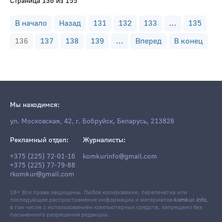
Страница 136 из 155
В начало
Назад
131
132
133
...
135
136
137
138
139
...
Вперед
В конец
Мы находимся:
ул. Московская, 42, г. Бобруйск, Беларусь, 213826
Рекламный отдел:
Журналисты:
+375 (225) 72-01-16
komkurinfo@gmail.com
+375 (225) 77-79-88
rkomkur@gmail.com
18+ Все права защищены. Любое копирование, перепечатка или
последующее распространение информации и материалов
komkur.info
,
в том числе с использованием компьютерных средств, запрещено без
письменного разрешения редакции.