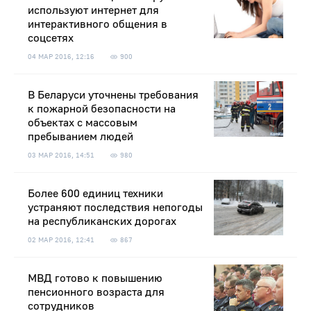
используют интернет для
интерактивного общения в
соцсетях
04 МАР 2016, 12:16
900
В Беларуси уточнены требования
к пожарной безопасности на
объектах с массовым
пребыванием людей
03 МАР 2016, 14:51
980
Более 600 единиц техники
устраняют последствия непогоды
на республиканских дорогах
02 МАР 2016, 12:41
867
МВД готово к повышению
пенсионного возраста для
сотрудников