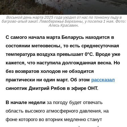
Восьмой день марта 2025 года уходил от нас по тонкому льду в
багрово-алый закат. Левобережье Березины, у поселка 1 мая. Фото:
Алесь Красавин.
С самого начала марта Беларусь находится в
состоянии метеовесны, то есть среднесуточная
температура воздуха превышает 0°C. Вроде уже
кажется, что наступила долгожданная весна. Но
без возвратов холодов не обходится
практически ни один март. Об этом
рассказал
синоптик Дмитрий Рябов в эфире ОНТ.
В начале недели
за погоду будет отвечать
область высокого атмосферного давления, на
фоне которого во вторник медленно станут