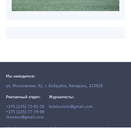
Мы находимся:
ул. Московская, 42, г. Бобруйск, Беларусь, 213826
Рекламный отдел:
Журналисты:
+375 (225) 72-01-16
komkurinfo@gmail.com
+375 (225) 77-79-88
rkomkur@gmail.com
18+ Все права защищены. Любое копирование, перепечатка или