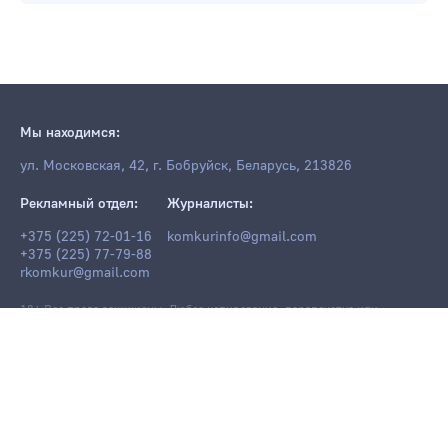
Мы находимся:
ул. Московская, 42, г. Бобруйск, Беларусь, 213826
Рекламный отдел:
Журналисты:
+375 (225) 72-01-16
komkurinfo@gmail.com
+375 (225) 77-79-88
rkomkur@gmail.com
18+ Все права защищены. Любое копирование, перепечатка или
последующее распространение информации и материалов
komkur.info
,
в том числе с использованием компьютерных средств, запрещено без
письменного разрешения редакции.