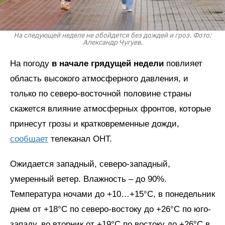
На следующей неделе не обойдется без дождей и гроз. Фото:
Александр Чугуев.
На погоду
в начале грядущей недели
повлияет
область высокого атмосферного давления, и
только по северо-восточной половине страны
скажется влияние атмосферных фронтов, которые
принесут грозы и кратковременные дожди,
сообщает
телеканал ОНТ.
Ожидается западный, северо-западный,
умеренный ветер. Влажность – до 90%.
Температура ночами до +10…+15°C, в понедельник
днем от +18°C по северо-востоку до +26°C по юго-
западу, во вторник от +19°C по востоку до +26°C в