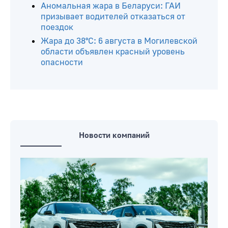
Жара до +30°С, местами сильные
ливни, град: о погоде в Могилевской
области 7 августа
МЧС предупреждает: в Беларуси
ожидаются грозы, сильные ливни,
град и шквалистое усиление ветра
Аномальная жара в Беларуси: ГАИ
призывает водителей отказаться от
поездок
Жара до 38°С: 6 августа в Могилевской
области объявлен красный уровень
опасности
Новости компаний