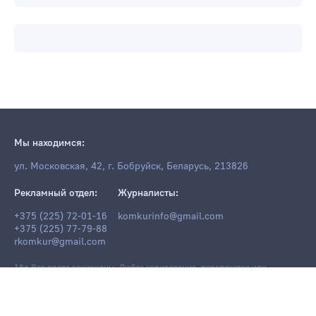
Мы находимся:
ул. Московская, 42, г. Бобруйск, Беларусь, 213826
Рекламный отдел:
Журналисты:
+375 (225) 72-01-16
komkurinfo@gmail.com
+375 (225) 77-79-88
rkomkur@gmail.com
18+ Все права защищены. Любое копирование, перепечатка или
последующее распространение информации и материалов
komkur.info
,
в том числе с использованием компьютерных средств, запрещено без
письменного разрешения редакции.