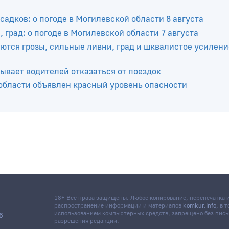
садков: о погоде в Могилевской области 8 августа
 град: о погоде в Могилевской области 7 августа
тся грозы, сильные ливни, град и шквалистое усилени
ывает водителей отказаться от поездок
 области объявлен красный уровень опасности
18+ Все права защищены. Любое копирование, перепечатка
распространение информации и материалов
komkur.info
, в 
использованием компьютерных средств, запрещено без пис
6
разрешения редакции.