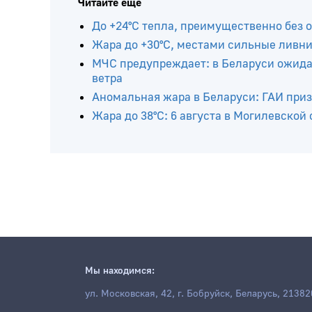
Читайте ещё
До +24°С тепла, преимущественно без о
Жара до +30°С, местами сильные ливни,
МЧС предупреждает: в Беларуси ожидаю
ветра
Аномальная жара в Беларуси: ГАИ приз
Жара до 38°С: 6 августа в Могилевской
Мы находимся:
ул. Московская, 42, г. Бобруйск, Беларусь, 21382