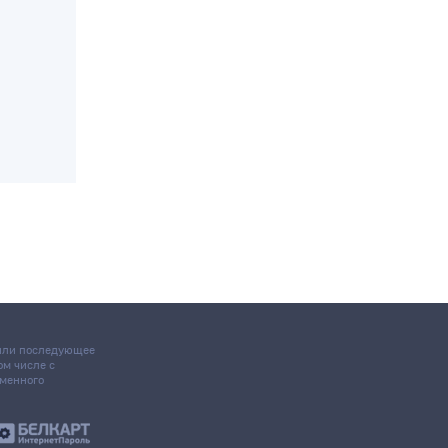
 или последующее
том числе с
ьменного