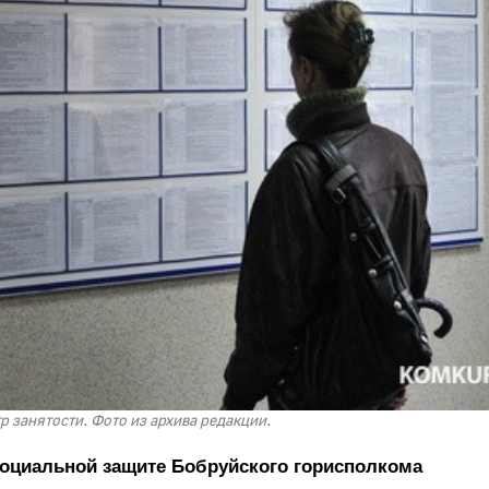
р занятости. Фото из архива редакции.
 социальной защите Бобруйского горисполкома