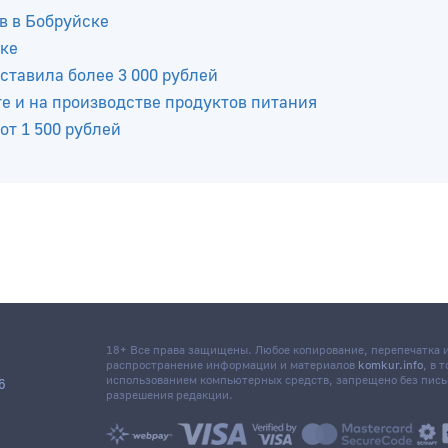
в в Бобруйске
ске
ставила более 3 000 рублей
е и на производстве продуктов питания
от 1 500 рублей
18+ Все права защищены. Любое копирование, перепечатка
распространение информации и материалов
komkur.info
, в 
использованием компьютерных средств, запрещено без пис
6
разрешения редакции.